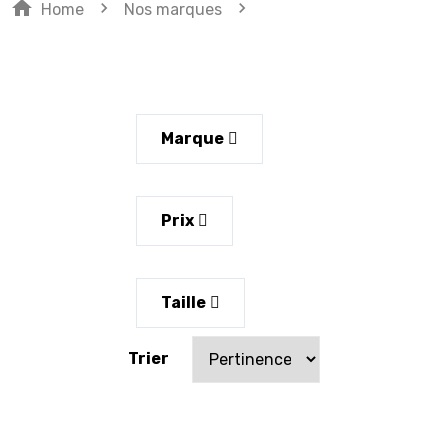
home
navigate_next
navigate_next
Home
Nos marques
Marque
Prix
Taille
Trier