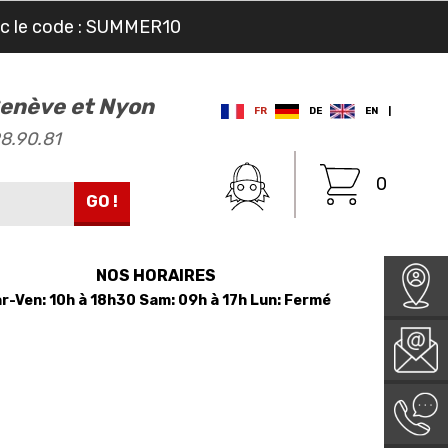
ec le code : SUMMER10
 Genève et Nyon
FR
DE
EN
|
98.90.81
0
GO !
NOS HORAIRES
r-Ven: 10h à 18h30 Sam: 09h à 17h Lun: Fermé
LE MAGASIN
L'ATELIER