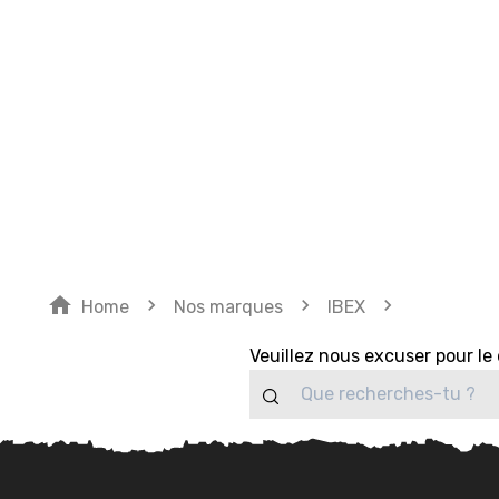
SUBVE
home
navigate_next
navigate_next
navigate_next
Home
Nos marques
IBEX
Veuillez nous excuser pour l