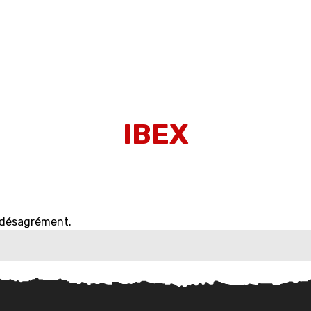
NTION
FINANCEMENT
L'O
IBEX
e désagrément.