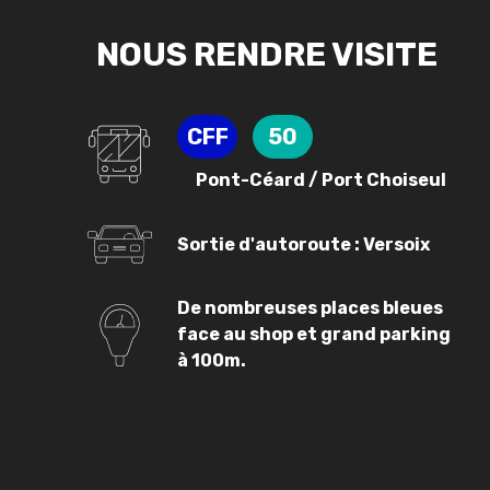
NOUS RENDRE VISITE
CFF
50
Pont-Céard / Port Choiseul
Sortie d'autoroute : Versoix
De nombreuses places bleues
face au shop et grand parking
à 100m.