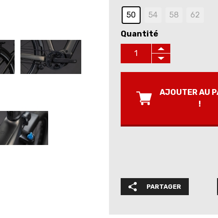
50
54​
58​
62​
Quantité
AJOUTER AU P
!
PARTAGER