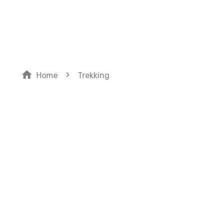
SUBVE
home
navigate_next
Home
Trekking