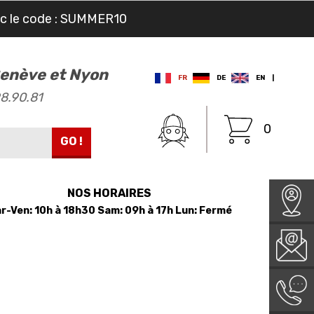
ec le code : SUMMER10
 Genève et Nyon
FR
DE
EN
|
98.90.81
0
GO !
NOS HORAIRES
r-Ven: 10h à 18h30 Sam: 09h à 17h Lun: Fermé
LE MAGASIN
L'ATELIER