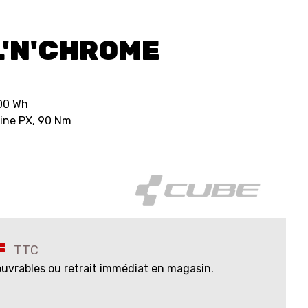
'N'CHROME
00 Wh
ine PX, 90 Nm
F
TTC
 ouvrables ou retrait immédiat en magasin.