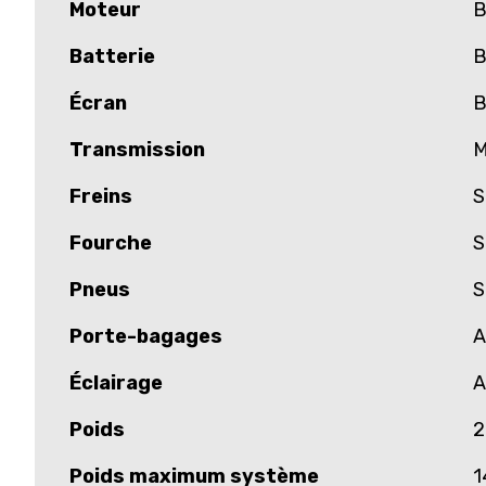
Moteur
B
Batterie
B
Écran
B
Transmission
M
Freins
S
Fourche
S
Pneus
S
Porte-bagages
A
Éclairage
A
Poids
2
Poids maximum système
1