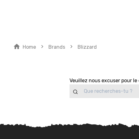
SUBVE
home
navigate_next
navigate_next
Home
Brands
Blizzard
Veuillez nous excuser pour l