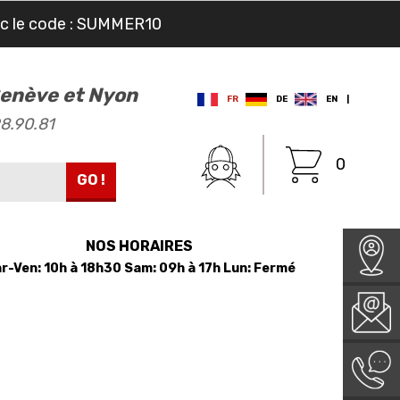
ec le code : SUMMER10
 Genève et Nyon
FR
DE
EN
|
98.90.81
0
GO !
NOS HORAIRES
r-Ven: 10h à 18h30 Sam: 09h à 17h Lun: Fermé
LE MAGASIN
L'ATELIER