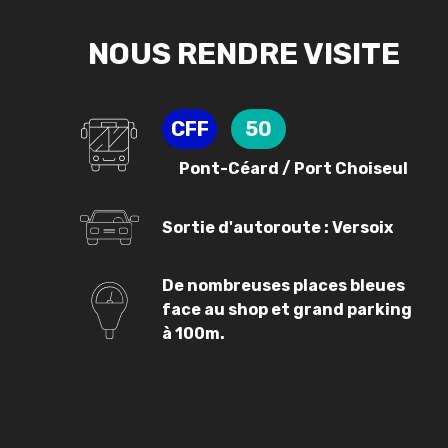
NOUS RENDRE VISITE
CFF
50
Pont-Céard / Port Choiseul
Sortie d'autoroute : Versoix
De nombreuses places bleues
face au shop et grand parking
à 100m.