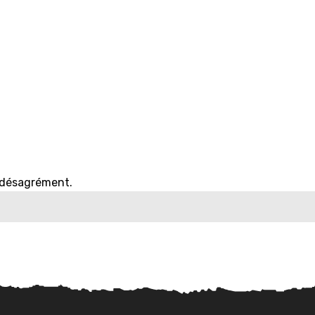
NTION
FINANCEMENT
L'O
e désagrément.