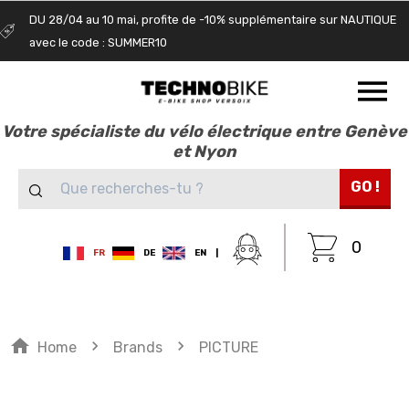
DU 28/04 au 10 mai, profite de -10% supplémentaire sur NAUTIQUE
avec le code : SUMMER10
Votre spécialiste du vélo électrique entre Genève
et Nyon
GO !
0
FR
DE
EN
|
home
navigate_next
navigate_next
Home
Brands
PICTURE